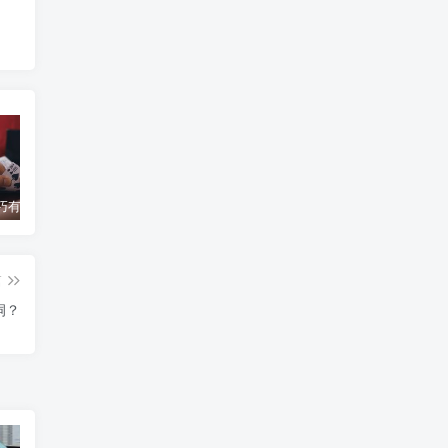
百家乐技巧有哪些？操作步骤有哪些变化？
百家乐“寻牌法”介绍
你知道赌博的历史吗？
蒙
篇
洞？