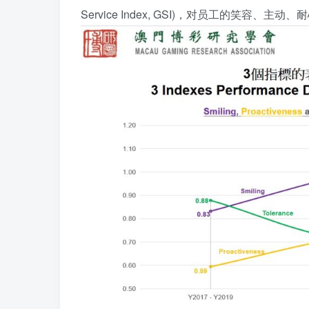
Service Index, GSI)，对员工的笑