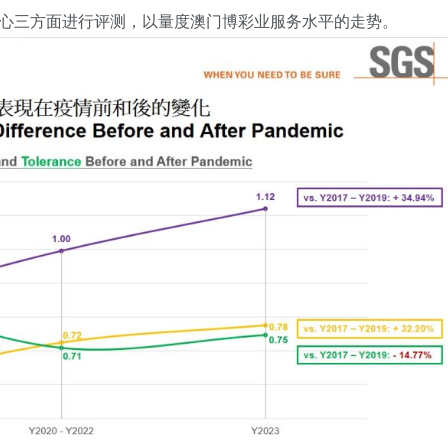
容、主动、耐心三方面进行评测，以量度澳门博彩业服务水平的走势。