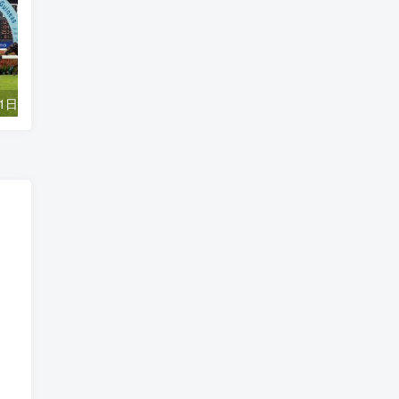
澳门赛马会4月1日终止合同土地需要无偿给政府
韩国赌场度假村为 Mohegan 2024 年第一季度业绩做出贡献