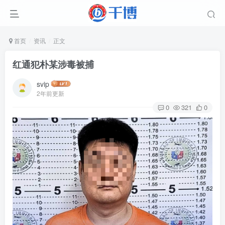
首页
资讯
正文
红通犯朴某涉毒被捕
svip
2年前更新
0
321
0