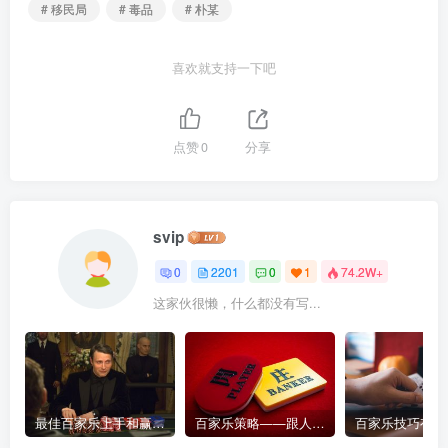
# 移民局
# 毒品
# 朴某
喜欢就支持一下吧
点赞
0
分享
svip
0
2201
0
1
74.2W+
这家伙很懒，什么都没有写...
最佳百家乐上手和赢钱指南 – 终极版
百家乐策略——跟人胜过跟路