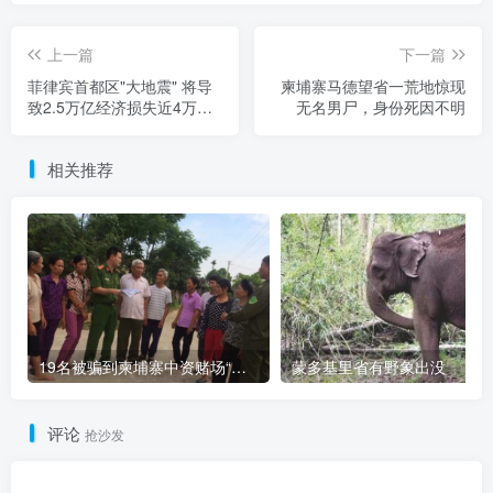
上一篇
下一篇
菲律宾首都区"大地震" 将导
柬埔寨马德望省一荒地惊现
致2.5万亿经济损失近4万人
无名男尸，身份死因不明
死亡
相关推荐
19名被骗到柬埔寨中资赌场“做菠菜”的越南人被解救
蒙多基里省有野象出没
评论
抢沙发