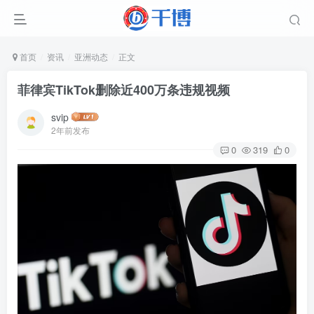
首页
资讯
亚洲动态
正文
菲律宾TikTok删除近400万条违规视频
svip
2年前发布
0
319
0