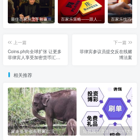
最佳百家乐上手和赢钱指南 – 终极版
百家乐策略——跟人胜过跟路
上一篇
下一篇
Coins.ph向全球扩张 让更多
菲律宾参议员提交反在线赌
菲律宾人享受加密货币汇款
博法案
服务
相关推荐
蒙多基里省有野象出没
短