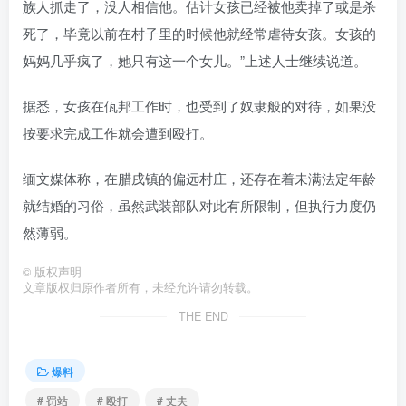
族人抓走了，没人相信他。估计女孩已经被他卖掉了或是杀
死了，毕竟以前在村子里的时候他就经常虐待女孩。女孩的
妈妈几乎疯了，她只有这一个女儿。”上述人士继续说道。
据悉，女孩在佤邦工作时，也受到了奴隶般的对待，如果没
按要求完成工作就会遭到殴打。
缅文媒体称，在腊戌镇的偏远村庄，还存在着未满法定年龄
就结婚的习俗，虽然武装部队对此有所限制，但执行力度仍
然薄弱。
©
版权声明
文章版权归原作者所有，未经允许请勿转载。
THE END
爆料
# 罚站
# 殴打
# 丈夫