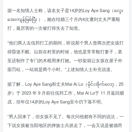
据一名知情人士称，该名女子是14岁的Loy Aye Sang（လွေး
အေးကျန်ဖြစ်ပြီး ），她在结婚三个月内4次遭到丈夫严重殴
打，最厉害的一次被打得失去了知觉。
“他们两人去佤邦打工的期间，听说那个男人曾两次把女孩打
得昏迷不醒。以前在村里的时候，他也是常常殴打妻子，甚
至还制作了专门的木棍用来打她。一吵架就让女孩在屋子外
面罚站，一站就是两个小时。”上述知情人士补充说道。
据了解，Loy Aye Sang和丈夫Mai Ai Lo（မိုင်းအိုက်လော့，25
岁）于 2023 年 9 月前往佤邦工作，Mai Ai Lo于 11 月返回腊
戌，但年仅14岁的Loy Aye Sang至今仍下落不明。
“男人回来了，但女孩不见了。每次问他都有不同的说法，一
下说女孩被当阳地区的掸族士兵抓走了，一会又说是被德昂