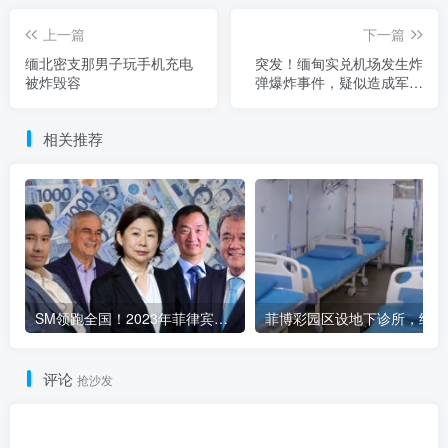
上一篇
下一篇
缅北密支那男子玩手机充电
突发！缅甸实兑机场发生炸
被炸毁容
弹爆炸事件，疑似造成军方
人员伤亡
相关推荐
SM领跑全国！2023年菲律宾商业巨头稳健发展
菲博
评论
抢沙发