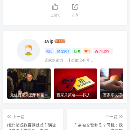
点赞
0
分享
svip
0
2201
0
1
74.2W+
这家伙很懒，什么都没有写...
最佳百家乐上手和赢钱指南 – 终极版
百家乐策略——跟人胜过跟路
上一篇
下一篇
缅北腊戌数百辆逃难车辆被
车身被交警刮伤？司机：我