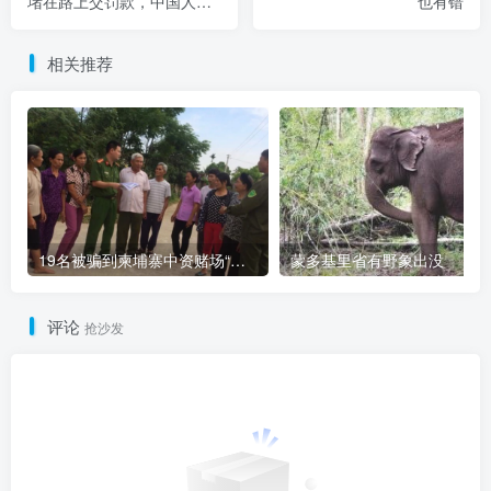
堵在路上交罚款，中国人、
也有错
外族人5万缅元起步
相关推荐
19名被骗到柬埔寨中资赌场“做菠菜”的越南人被解救
蒙多基里省有野象出没
评论
抢沙发