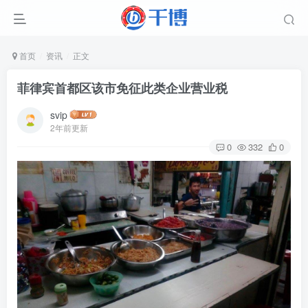
首页
资讯
正文
菲律宾首都区该市免征此类企业营业税
svip
2年前更新
0
332
0