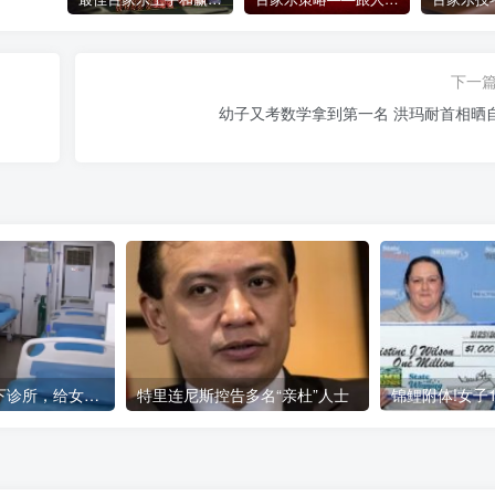
下一
幼子又考数学拿到第一名 洪玛耐首相晒
菲博彩园区设地下诊所，给女员工堕胎，2涉事中国公民被逮捕
特里连尼斯控告多名“亲杜”人士