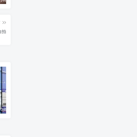
篇
自拍
锦鲤附体!女子10周内两度刮中722万引发热议
网友投稿：曝光这只鸡 陈嘉莹 怀孕期间专业骗赔付