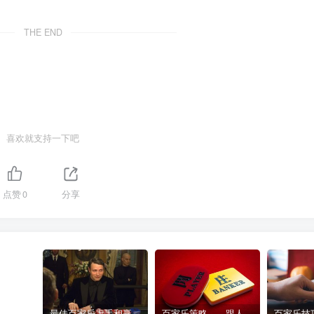
THE END
喜欢就支持一下吧
点赞
0
分享
最佳百家乐上手和赢钱指南 – 终极版
百家乐策略——跟人胜过跟路