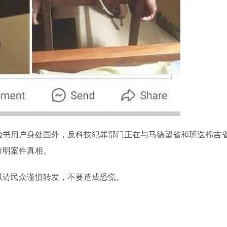
脸书用户身处国外，反科技犯罪部门正在与马德望省和班迭棉吉
查明案件真相。
以请民众谨慎转发，不要造成恐慌。