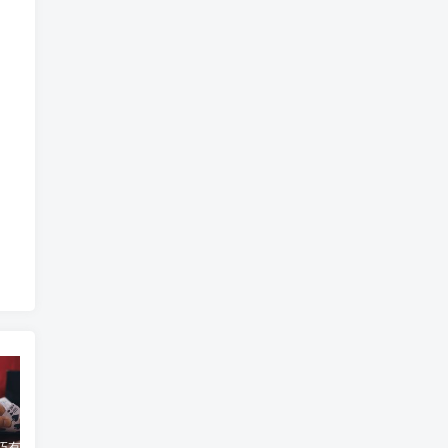
百家乐技巧有哪些？操作步骤有哪些变化？
百家乐“寻牌法”介绍
你知道赌博的历史吗？
蒙