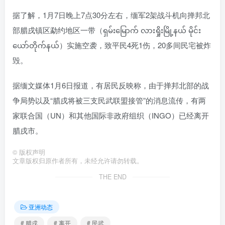
据了解，1月7日晚上7点30分左右，缅军2架战斗机向掸邦北
部腊戌镇区勐约地区一带（ရှမ်းမြောက် လားရှိုးမြို့နယ် မိုင်း
ယော်တိုက်နယ်）实施空袭，致平民4死1伤，20多间民宅被炸
毁。
据缅文媒体1月6日报道，有居民反映称，由于掸邦北部的战
争局势以及“腊戌将被三支民武联盟接管”的消息流传，有两
家联合国（UN）和其他国际非政府组织（INGO）已经离开
腊戌市。
©
版权声明
文章版权归原作者所有，未经允许请勿转载。
THE END
亚洲动态
# 腊戌
# 离开
# 民武