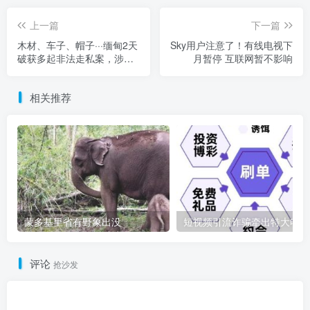
上一篇
下一篇
木材、车子、帽子···缅甸2天
Sky用户注意了！有线电视下
破获多起非法走私案，涉案
月暂停 互联网暂不影响
近2亿
相关推荐
蒙多基里省有野象出没
短
评论
抢沙发