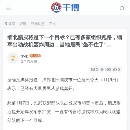
首页
资讯
亚洲动态
正文
缅北腊戌将是下一个目标？已有多家组织跑路，缅
军出动战机轰炸周边，当地居民“坐不住了”…
svip
2年前发布
0
490
0
据缅文媒体报道，掸邦北部腊戌市一位居民今天（1月9日）
表示，已经有大量居民从腊戌离开。
此前1月7日，民武联盟部队攻占登尼市和昔卜市后，腊戌附
近也开始爆发军事冲突，一直有传言称腊戌将成为民武联盟
部队的下一个目标。