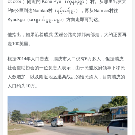
တံတား ）附近的 Kone Pye （ကုန်းပုံရွာ ）村。从那里出发大
约9公里到达Namlan村（နမ့်လန်ရွာ），再从Namlan村往
Kyaukgu（ကျောက်ဂူရွာမရွာ）方向走即可到达。
他指出，如果沿着腊戌-孟崖公路向掸邦南部走，大约还要再
走100英里。
根据2014年人口普查，腊戌市人口仅有6万多人，但据腊戌
社会援助协会的一位负责人表示，由于民盟政府领导下移民
人数增加，以及附近地区逃离战乱的难民涌入，目前腊戌的
人口约为10万。