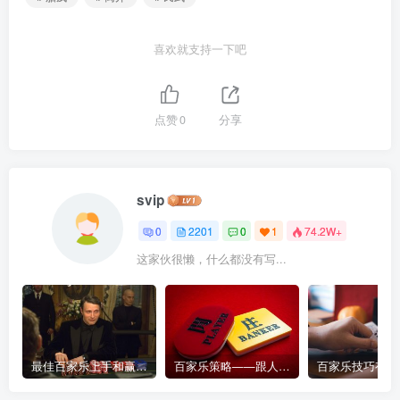
喜欢就支持一下吧
点赞
0
分享
svip
0
2201
0
1
74.2W+
这家伙很懒，什么都没有写...
最佳百家乐上手和赢钱指南 – 终极版
百家乐策略——跟人胜过跟路