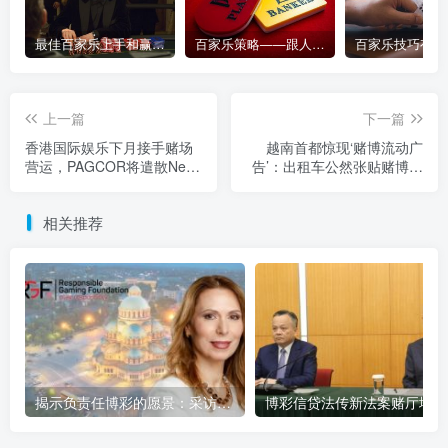
最佳百家乐上手和赢钱指南 – 终极版
百家乐策略——跟人胜过跟路
上一篇
下一篇
香港国际娱乐下月接手赌场
越南首都惊现‘赌博流动广
营运，PAGCOR将遣散New
告’：出租车公然张贴赌博网
Coast Hotel Manila 665名僱
站，市民愤怒，当局处理乏
员
力！
相关推荐
揭示负责任博彩的愿景：采访保加利亚 RGF 创始人 Rossi McKee
博