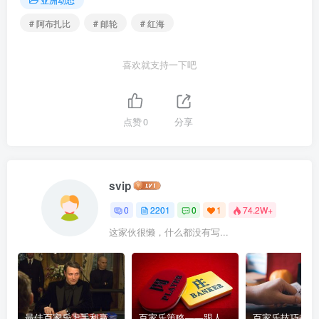
# 阿布扎比
# 邮轮
# 红海
喜欢就支持一下吧
点赞
0
分享
svip
0
2201
0
1
74.2W+
这家伙很懒，什么都没有写...
最佳百家乐上手和赢钱指南 – 终极版
百家乐策略——跟人胜过跟路