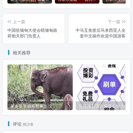
上一篇
下一篇
中国驻缅甸大使会晤缅甸政
中马互免签后马来西亚人全
府相关部门负责人
套中文操作欢迎中国游客
相关推荐
蒙多基里省有野象出没
短
评论
抢沙发