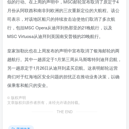
似的行动。在上周的声明中，MSC邮轮宣布取消了原定于4
月份从阿联酋和南非到欧洲的三次重新定位的大航程。该公
司表示，对该地区船只的持续攻击迫使他们取消了多次航
行，包括MSC Opera从迪拜到热那亚的21晚航行，以及
MSC Virtuosa从迪拜到英国南安普顿的23晚航行。
皇家加勒比也在上周发布的声明中宣布取消了银海邮轮的两
趟航行。其中一趟原定于1月第三周从马斯喀特到迪拜启航，
另一趟原定于1月26日从迪拜到孟买启航。这表明邮轮运营
商们对于红海地区安全问题的担忧正在推动业务决策，以确
保乘客和船只的安全。
©
版权声明
文章版权归原作者所有，未经允许请勿转载。
THE END
亚洲动态