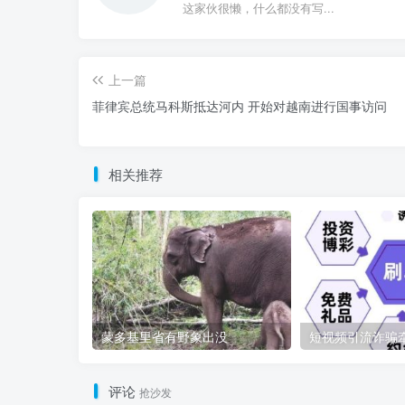
这家伙很懒，什么都没有写...
上一篇
菲律宾总统马科斯抵达河内 开始对越南进行国事访问
相关推荐
蒙多基里省有野象出没
评论
抢沙发