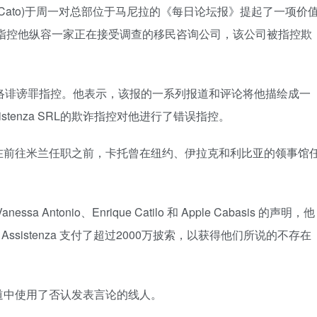
r Cato)于周一对总部位于马尼拉的《每日论坛报》提起了一项价
地指控他纵容一家正在接受调查的移民咨询公司，该公司被指控欺
络诽谤罪指控。他表示，该报的一系列报道和评论将他描绘成一
istenza SRL的欺诈指控对他进行了错误指控。
在前往米兰任职之前，卡托曾在纽约、伊拉克和利比亚的领事馆
tonio、Enrique Catilo 和 Apple Cabasis 的声明，他
Assistenza 支付了超过2000万披索，以获得他们所说的不存在
道中使用了否认发表言论的线人。