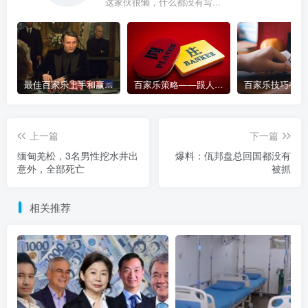
这家伙很懒，什么都没有写...
最佳百家乐上手和赢钱指南 – 终极版
百家乐策略——跟人胜过跟路
上一篇
下一篇
缅甸羌松，3名男性挖水井出
爆料：佤邦盘总回国都没有
意外，全部死亡
被抓
相关推荐