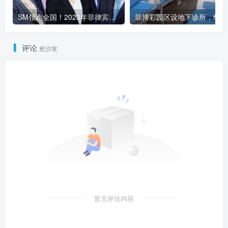
SM领跑全国！2023年菲律宾商业巨头稳健发展
菲博
评论
抢沙发
暂无评论内容