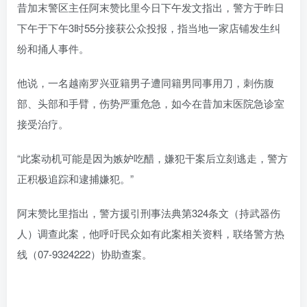
昔加末警区主任阿末赞比里今日下午发文指出，警方于昨日
下午于下午3时55分接获公众投报，指当地一家店铺发生纠
纷和捅人事件。
他说，一名越南罗兴亚籍男子遭同籍男同事用刀，刺伤腹
部、头部和手臂，伤势严重危急，如今在昔加末医院急诊室
接受治疗。
“此案动机可能是因为嫉妒吃醋，嫌犯干案后立刻逃走，警方
正积极追踪和逮捕嫌犯。”
阿末赞比里指出，警方援引刑事法典第324条文（持武器伤
人）调查此案，他呼吁民众如有此案相关资料，联络警方热
线（07-9324222）协助查案。