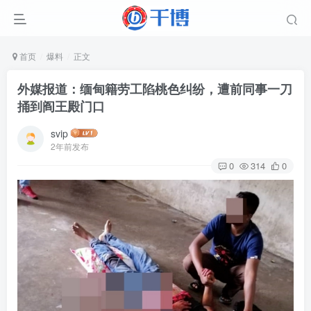
首页
爆料
正文
外媒报道：缅甸籍劳工陷桃色纠纷，遭前同事一刀
捅到阎王殿门口
svip
2年前发布
0
314
0