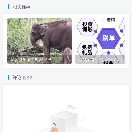
相关推荐
蒙多基里省有野象出没
短
评论
抢沙发