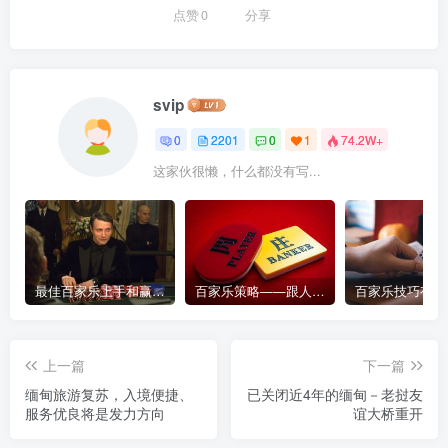
点赞
0
分享
svip
0
2201
0
1
74.2W+
这家伙很懒，什么都没有写...
最佳百家乐上手和赢钱指南 – 终极版
百家乐策略——跟人胜过跟路
上一篇
下一篇
缅甸旅游复苏，入境便捷、
已关闭近4年的缅甸－老挝友
服务优良将是发力方向
谊大桥重开