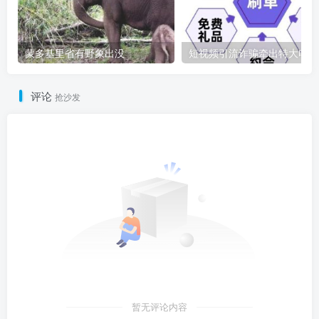
蒙多基里省有野象出没
短
评论
抢沙发
暂无评论内容