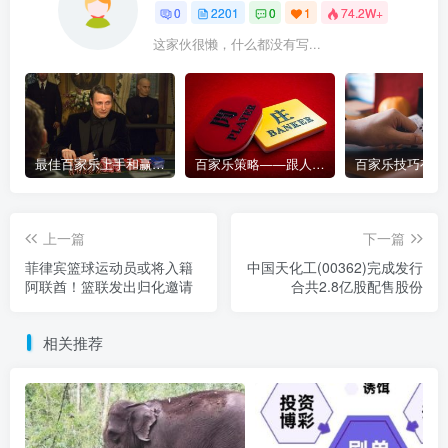
0
2201
0
1
74.2W+
这家伙很懒，什么都没有写...
最佳百家乐上手和赢钱指南 – 终极版
百家乐策略——跟人胜过跟路
上一篇
下一篇
菲律宾篮球运动员或将入籍
中国天化工(00362)完成发行
阿联酋！篮联发出归化邀请
合共2.8亿股配售股份
相关推荐