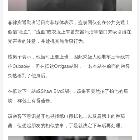
菲律宾通勤者近日向菲媒体表示，盗窃团伙会在公共交通上
假借“吐血”、“流血”或衣服上有番茄酱污渍等借口来吸引潜在
受害者的注意，并趁机实施偷窃行为。
该男子表示，他当时正要上班，因此乘坐大岷电车三号线前
往Cubao站，但在抵达Ortigas站时，一名本站在前面的乘客
突然移到了他身后。
在抵达下一站或Shaw Blvd站时，该乘客突然拍了拍他的肩
膀，称包上有番茄酱。
该乘客下意识是开包寻找纸巾擦拭包上以及肩膀上的番茄
酱，但想起朋友的相似故事，于是就决定下车后再处理。