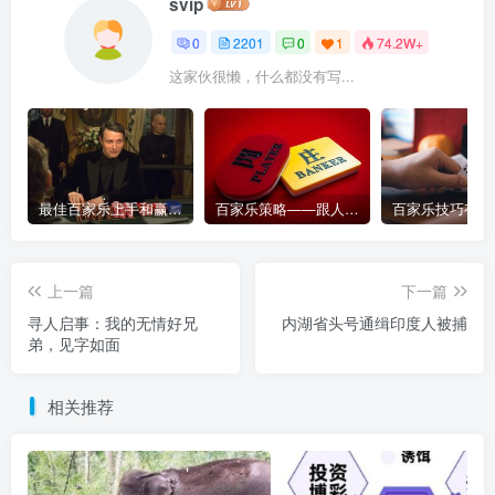
svip
0
2201
0
1
74.2W+
这家伙很懒，什么都没有写...
最佳百家乐上手和赢钱指南 – 终极版
百家乐策略——跟人胜过跟路
上一篇
下一篇
寻人启事：我的无情好兄
内湖省头号通缉印度人被捕
弟，见字如面
相关推荐