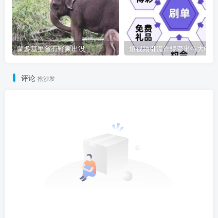
蒙多基里省有野象出没
短
评论
抢沙发