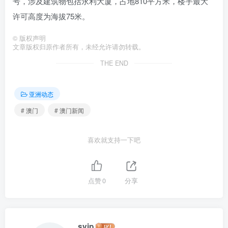
号，涉及建筑物包括永利大厦，占地810平方米，楼宇最大
许可高度为海拔75米。
©
版权声明
文章版权归原作者所有，未经允许请勿转载。
THE END
亚洲动态
# 澳门
# 澳门新闻
喜欢就支持一下吧
点赞
0
分享
svip