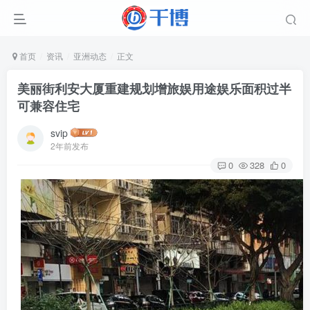
首页
资讯
亚洲动态
正文
美丽街利安大厦重建规划增旅娱用途娱乐面积过半
可兼容住宅
svip
2年前发布
0
328
0