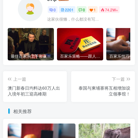
0
2201
0
1
74.2W+
这家伙很懒，什么都没有写...
最佳百家乐上手和赢钱指南 – 终极版
百家乐策略——跟人胜过跟路
上一篇
下一篇
澳门新春日均料达60万人出
泰国与柬埔寨将互相增加设
入境年初三迎高峰期
立领事馆！
相关推荐