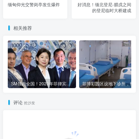
缅甸仰光交警岗亭发生爆炸
好消息！缅北登尼-腊戌之间
的登尼临时大桥建成
相关推荐
SM领跑全国！2023年菲律宾商业巨头稳健发展
菲博
评论
抢沙发