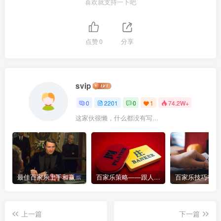
喜欢就支持一下吧
点赞
0
分享
svip
0
2201
0
1
74.2W+
这家伙很懒，什么都没有写...
最佳百家乐上手和赢钱指南 – 终极版
百家乐策略——跟人胜过跟路
上一篇
下一篇