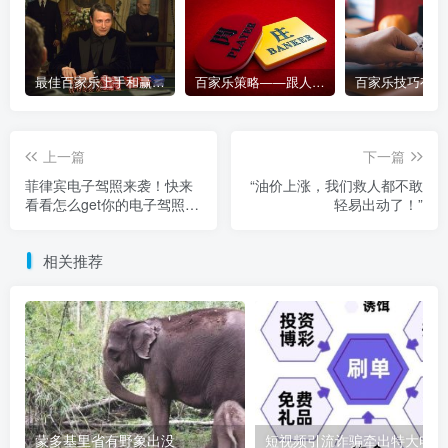
最佳百家乐上手和赢钱指南 – 终极版
百家乐策略——跟人胜过跟路
上一篇
下一篇
菲律宾电子驾照来袭！快来
“油价上涨，我们救人都不敢
看看怎么get你的电子驾照
轻易出动了！”
吧！
相关推荐
蒙多基里省有野象出没
短