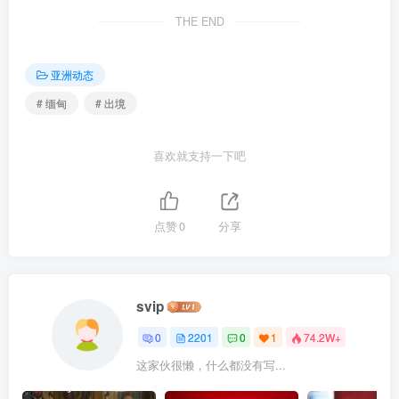
THE END
亚洲动态
# 缅甸
# 出境
喜欢就支持一下吧
点赞
0
分享
svip
0
2201
0
1
74.2W+
这家伙很懒，什么都没有写...