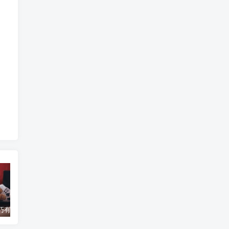
百家乐技巧有哪些？操作步骤有哪些变化？
百家乐“寻牌法”介绍
你知道赌博的历史吗？
蒙