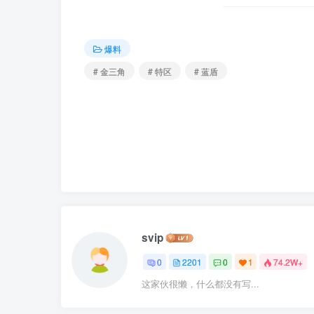
爆料
# 金三角
# 特区
# 蓝盾
svip
0
2201
0
1
74.2W+
这家伙很懒，什么都没有写...