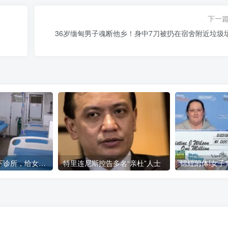
下一
36岁缅甸男子魂断他乡！身中7刀被扔在宿舍附近垃圾
菲博彩园区设地下诊所，给女员工堕胎，2涉事中国公民被逮捕
特里连尼斯控告多名“亲杜”人士