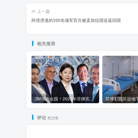
上一篇
跨境溃逃的330名缅军官兵被孟加拉国送返回国
相关推荐
SM领跑全国！2023年菲律宾商业巨头稳健发展
评论
抢沙发