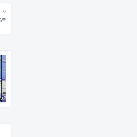
篇
场里
锦鲤附体!女子10周内两度刮中722万引发热议
网友投稿：曝光这只鸡 陈嘉莹 怀孕期间专业骗赔付