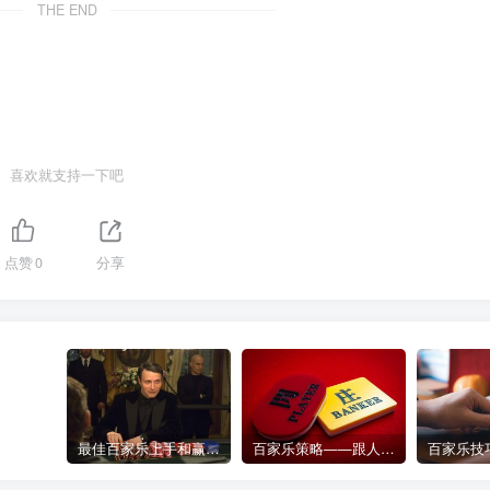
THE END
喜欢就支持一下吧
点赞
0
分享
最佳百家乐上手和赢钱指南 – 终极版
百家乐策略——跟人胜过跟路