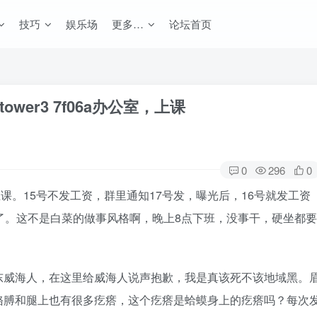
技巧
娱乐场
更多…
论坛首页
er3 7f06a办公室，上课
0
296
0
室，上课。15号不发工资，群里通知17号发，曝光后，16号就发工资
了。这不是白菜的做事风格啊，晚上8点下班，没事干，硬坐都要
东威海人，在这里给威海人说声抱歉，我是真该死不该地域黑。
胳膊和腿上也有很多疙瘩，这个疙瘩是蛤蟆身上的疙瘩吗？每次