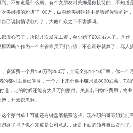
得到。不知道是什么病。有个女朋友叫美娜是做接待的，不知道
次美娜接的粉进了100万，白菜给美娜说还不是我帮你转的运，
家自己说悄悄话就行了，大庭广众之下不害臊吗。
都没心态了，所以此次发完工资，至少跑了20左右人了。为什
找原因吗？作为一个主管靠员工打业绩，不会画饼就算了，骂人
资源费一个月150万到250万，金流全扣14-16汇率，你一个
猪的都可以自己算算，一个月下来分逼不赚只拿8000底薪，7.3
赔付进，走的时候还能有大几万的赔付。美其名曰物业费用，物业
亚博，开云都黑啊。
计这个赔付单上可能还有键盘磨损费这些。现在职的哥哥姐姐们
都跑路了吗？也不知道是公司意思，还是下面的领导自己贪污了