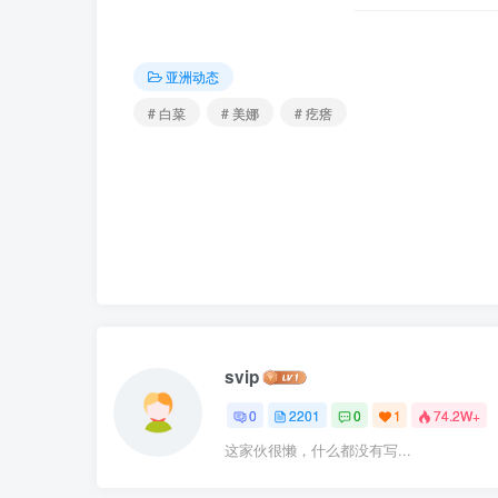
亚洲动态
# 白菜
# 美娜
# 疙瘩
svip
0
2201
0
1
74.2W+
这家伙很懒，什么都没有写...