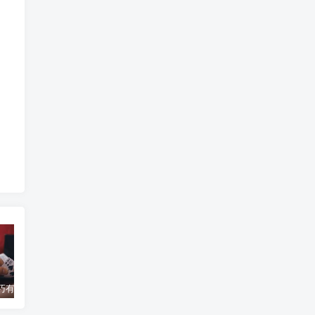
百家乐技巧有哪些？操作步骤有哪些变化？
百家乐“寻牌法”介绍
你知道赌博的历史吗？
蒙