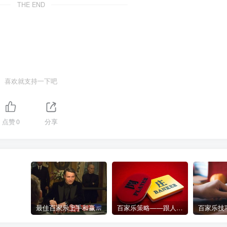
THE END
喜欢就支持一下吧
点赞
0
分享
最佳百家乐上手和赢钱指南 – 终极版
百家乐策略——跟人胜过跟路