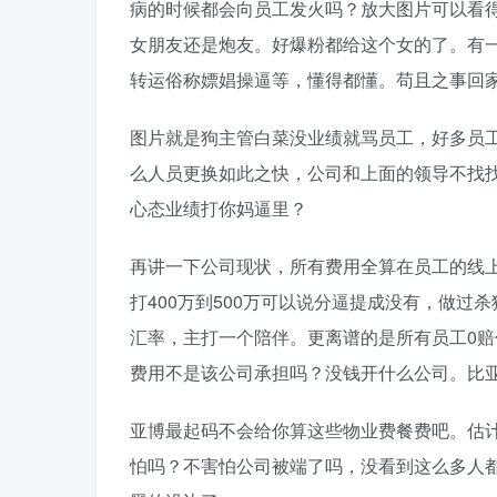
病的时候都会向员工发火吗？放大图片可以看
女朋友还是炮友。好爆粉都给这个女的了。有一
转运俗称嫖娼操逼等，懂得都懂。苟且之事回
图片就是狗主管白菜没业绩就骂员工，好多员工
么人员更换如此之快，公司和上面的领导不找
心态业绩打你妈逼里？
再讲一下公司现状，所有费用全算在员工的线上，
打400万到500万可以说分逼提成没有，做过杀
汇率，主打一个陪伴。更离谱的是所有员工0
费用不是该公司承担吗？没钱开什么公司。比
亚博最起码不会给你算这些物业费餐费吧。估
怕吗？不害怕公司被端了吗，没看到这么多人