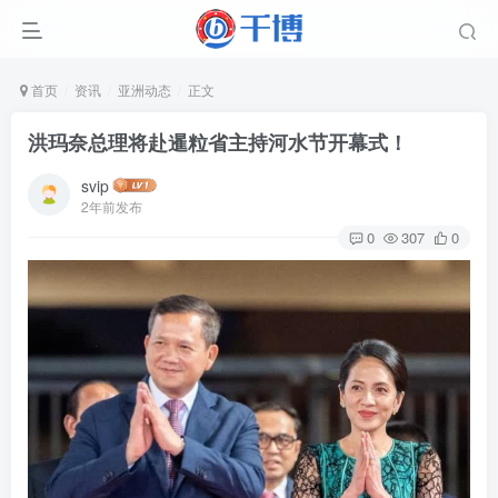
首页
资讯
亚洲动态
正文
洪玛奈总理将赴暹粒省主持河水节开幕式！
svip
2年前发布
0
307
0