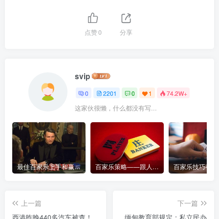
点赞
0
分享
svip
0
2201
0
1
74.2W+
这家伙很懒，什么都没有写...
最佳百家乐上手和赢钱指南 – 终极版
百家乐策略——跟人胜过跟路
上一篇
下一篇
西港昨晚440多汽车被查！
缅甸教育部规定：私立民办