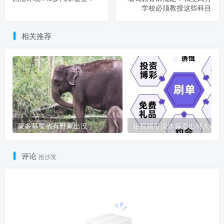
学校必须教授这些科目
相关推荐
蒙多基里省有野象出没
短
评论
抢沙发