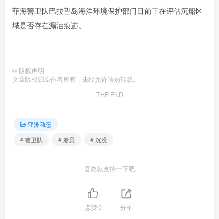
菲海警卫队巴拉望岛海洋环境保护部门目前正在评估沉船区
域是否存在漏油痕迹。
©
版权声明
文章版权归原作者所有，未经允许请勿转载。
THE END
亚洲动态
# 警卫队
# 船员
# 沉没
喜欢就支持一下吧
点赞
0
分享