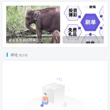
蒙多基里省有野象出没
短
评论
抢沙发