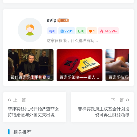
svip
0
2201
0
1
74.2W+
这家伙很懒，什么都没有写...
最佳百家乐上手和赢钱指南 – 终极版
百家乐策略——跟人胜过跟路
上一篇
下一篇
菲律宾移民局开始严查菲女
菲律宾政府主权基金计划投
持结婚证与外国丈夫出境
资可再生能源领域
相关推荐