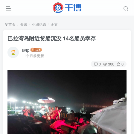
首页
资讯
亚洲动态
正文
巴拉湾岛附近货船沉没 14名船员幸存
svip
11个月前更新
0
306
0