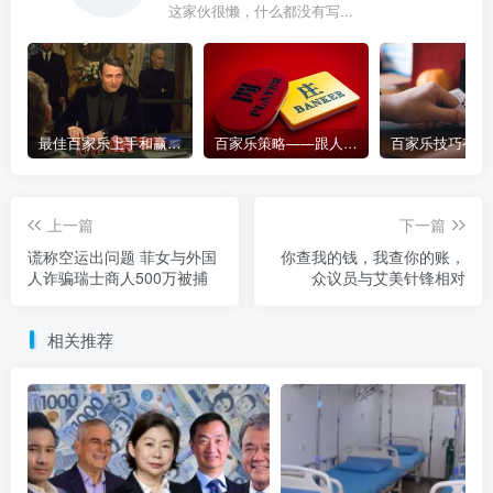
这家伙很懒，什么都没有写...
最佳百家乐上手和赢钱指南 – 终极版
百家乐策略——跟人胜过跟路
上一篇
下一篇
谎称空运出问题 菲女与外国
你查我的钱，我查你的账，
人诈骗瑞士商人500万被捕
众议员与艾美针锋相对
相关推荐