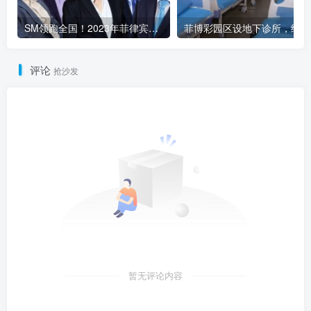
SM领跑全国！2023年菲律宾商业巨头稳健发展
菲博
评论
抢沙发
暂无评论内容