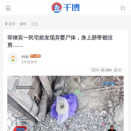
首页
爆料
正文
菲律宾一民宅前发现弃婴尸体，身上脐带都没
剪……
svip
2年前发布
0
284
0