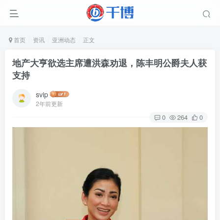
首页
资讯
亚洲动态
正文
地产大亨欲选主席遭洪森劝退，陈丰明公爵夫人获
支持
svip
2年前更新
0
264
0