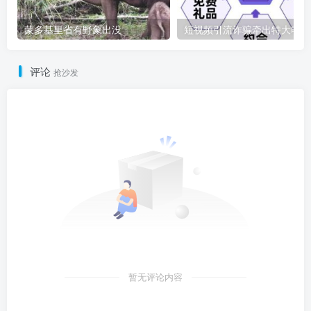
蒙多基里省有野象出没
短
评论
抢沙发
暂无评论内容