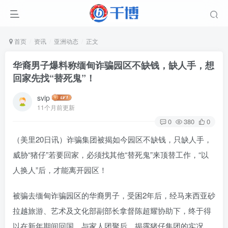
首页
资讯
亚洲动态
正文
华裔男子爆料称缅甸诈骗园区不缺钱，缺人手，想
回家先找“替死鬼”！
svip
11个月前更新
0
380
0
（美里20日讯）诈骗集团被揭如今园区不缺钱，只缺人手，
威胁“猪仔”若要回家，必须找其他“替死鬼”来顶替工作，“以
人换人”后，才能离开园区！
被骗去缅甸诈骗园区的华裔男子，受困2年后，经马来西亚砂
拉越旅游、艺术及文化部副部长拿督陈超耀协助下，终于得
以在新年期间回国，与家人团聚后，揭露猪仔集团的实况。