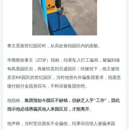
事主受困世纪园区时，从高处偷拍园区内的面貌。
华裔蔡姓事主（27岁）指称，结果坠入打工骗局，被骗到缅
甸凤凰园区后，再被转卖到百盛园区；经辗转下，他又被转
卖至KK园区的世纪园区，当时他曾向诈骗集团要求，指愿意
缴付赔付金脱身回马，不料却被集团拒绝。
他指称，
集团指如今园区不缺钱，但缺乏人手“工作”，因此
指示他必须诱骗其他人来园区后，才能离开
。
他声称，当时坚信朋友不会骗他，结果却信错人被骗来园