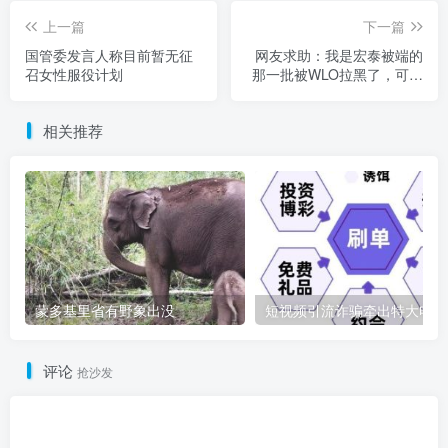
上一篇
下一篇
国管委发言人称目前暂无征
网友求助：我是宏泰被端的
召女性服役计划
那一批被WLO拉黑了，可以
保黑回国吗？
相关推荐
蒙多基里省有野象出没
短
评论
抢沙发