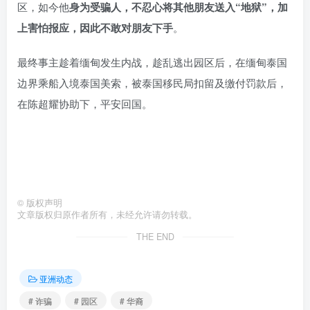
区，如今他
身为受骗人，不忍心将其他朋友送入“地狱”，加
上害怕报应，因此不敢对朋友下手
。
最终事主趁着缅甸发生内战，趁乱逃出园区后，在缅甸泰国
边界乘船入境泰国美索，被泰国移民局扣留及缴付罚款后，
在陈超耀协助下，平安回国。
©
版权声明
文章版权归原作者所有，未经允许请勿转载。
THE END
亚洲动态
# 诈骗
# 园区
# 华裔