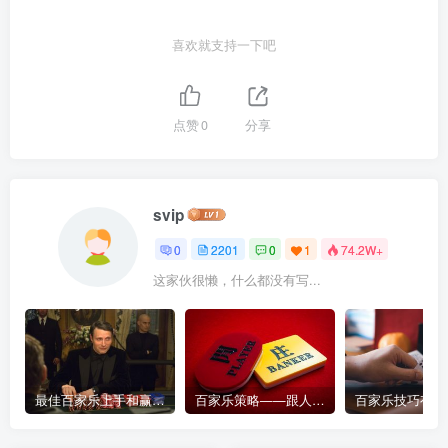
喜欢就支持一下吧
点赞
0
分享
svip
0
2201
0
1
74.2W+
这家伙很懒，什么都没有写...
最佳百家乐上手和赢钱指南 – 终极版
百家乐策略——跟人胜过跟路