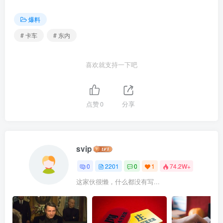
爆料
# 卡车
# 东内
喜欢就支持一下吧
点赞
0
分享
svip
0
2201
0
1
74.2W+
这家伙很懒，什么都没有写...