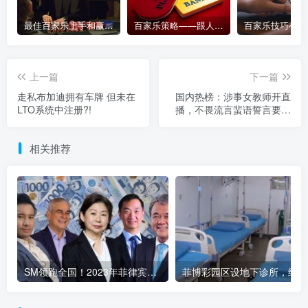
最佳百家乐上手和赢钱指南 – 终极版
百家乐策略——跟人胜过跟路
上一篇
下一篇
走私布加迪拥有车牌 但未在
国内热榜：涉事女教师开直
LTO系统中注册?!
播，不畏流言蜚语誓言要接
住这泼天的富贵！
相关推荐
SM领跑全国！2023年菲律宾商业巨头稳健发展
菲博