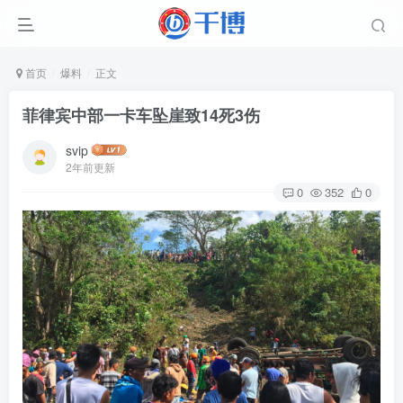
首页
爆料
正文
菲律宾中部一卡车坠崖致14死3伤
svip
2年前更新
0
352
0