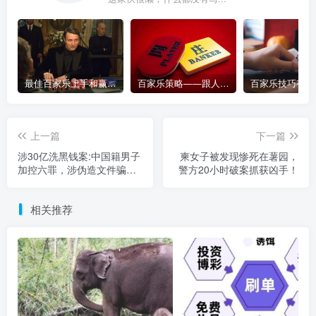
最佳百家乐上手和赢钱指南 – 终极版
百家乐策略——跟人胜过跟路
上一篇
下一篇
涉30亿洗黑钱案:中国籍男子
柬女子被发现惨死在薯园，
加控六罪，涉伪造文件骗银
警方20小时破案抓获凶手！
行
相关推荐