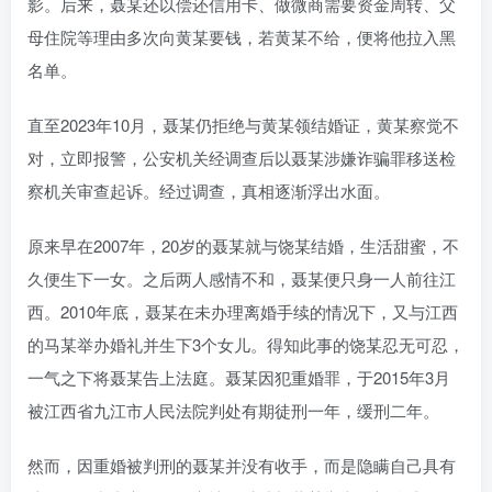
影。后来，聂某还以偿还信用卡、做微商需要资金周转、父
母住院等理由多次向黄某要钱，若黄某不给，便将他拉入黑
名单。
直至2023年10月，聂某仍拒绝与黄某领结婚证，黄某察觉不
对，立即报警，公安机关经调查后以聂某涉嫌诈骗罪移送检
察机关审查起诉。经过调查，真相逐渐浮出水面。
原来早在2007年，20岁的聂某就与饶某结婚，生活甜蜜，不
久便生下一女。之后两人感情不和，聂某便只身一人前往江
西。2010年底，聂某在未办理离婚手续的情况下，又与江西
的马某举办婚礼并生下3个女儿。得知此事的饶某忍无可忍，
一气之下将聂某告上法庭。聂某因犯重婚罪，于2015年3月
被江西省九江市人民法院判处有期徒刑一年，缓刑二年。
然而，因重婚被判刑的聂某并没有收手，而是隐瞒自己具有