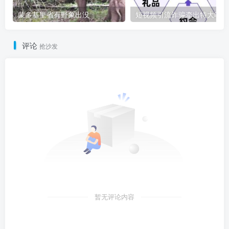
蒙多基里省有野象出没
短
评论
抢沙发
暂无评论内容