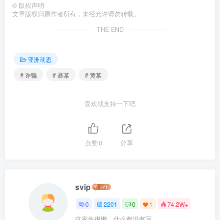
©
版权声明
文章版权归原作者所有，未经允许请勿转载。
THE END
亚洲动态
# 诈骗
# 聂某
# 黄某
喜欢就支持一下吧
点赞
0
分享
svip
0
2201
0
1
74.2W+
这家伙很懒，什么都没有写...