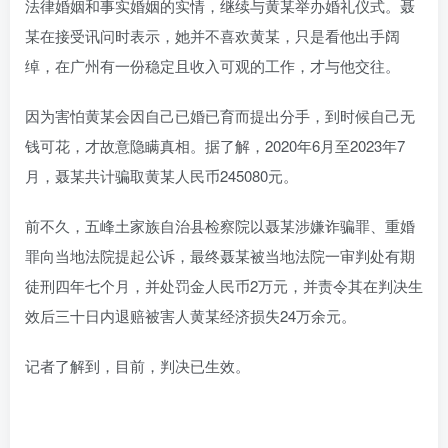
法律婚姻和事实婚姻的实情，继续与黄某举办婚礼仪式。聂
某在接受讯问时表示，她并不喜欢黄某，只是看他出手阔
绰，在广州有一份稳定且收入可观的工作，才与他交往。
因为害怕黄某会因自己已婚已育而提出分手，到时候自己无
钱可花，才故意隐瞒真相。据了解，2020年6月至2023年7
月，聂某共计骗取黄某人民币245080元。
前不久，五峰土家族自治县检察院以聂某涉嫌诈骗罪、重婚
罪向当地法院提起公诉，最终聂某被当地法院一审判处有期
徒刑四年七个月，并处罚金人民币2万元，并责令其在判决生
效后三十日内退赔被害人黄某经济损失24万余元。
记者了解到，目前，判决已生效。