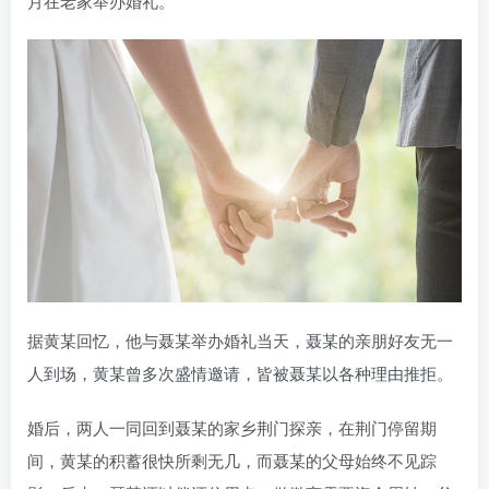
月在老家举办婚礼。
据黄某回忆，他与聂某举办婚礼当天，聂某的亲朋好友无一
人到场，黄某曾多次盛情邀请，皆被聂某以各种理由推拒。
婚后，两人一同回到聂某的家乡荆门探亲，在荆门停留期
间，黄某的积蓄很快所剩无几，而聂某的父母始终不见踪