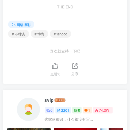
THE END
网络博彩
# 菲律宾
# 博彩
# tengco
喜欢就支持一下吧
点赞
0
分享
svip
0
2201
0
1
74.2W+
这家伙很懒，什么都没有写...