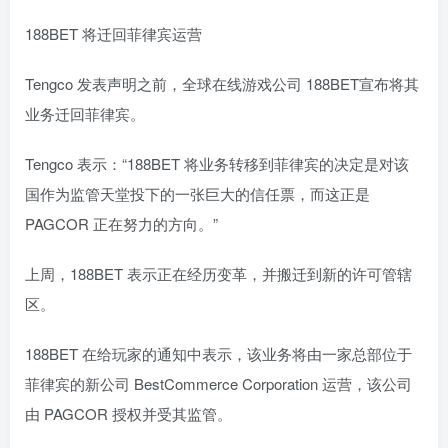
188BET 将迁回菲律宾运营
Tengco 发表声明之前，全球在线游戏公司 188BET宣布将其
业务迁回菲律宾。
Tengco 表示：“188BET 将业务转移到菲律宾的决定是对该
国作为监管天堂投下的一张巨大的信任票，而这正是
PAGCOR 正在努力的方向。”
上周，188BET 表示正在经历变革，并搬迁到新的许可管辖
区。
188BET 在给玩家的通知中表示，该业务将由一家总部位于
菲律宾的新公司 BestCommerce Corporation 运营，该公司
由 PAGCOR 授权并受其监管。