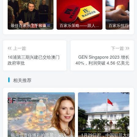
最佳百家乐上手和赢钱指南 – 终极版
百家乐策略——跟人胜过跟路
上一篇
下一篇
16浦第三期兴建已交给澳门
GEN Singapore 2023 增长
政府审批
40%，利润突破 4.56 亿美元
相关推荐
揭示负责任博彩的愿景：采访保加利亚 RGF 创始人 Rossi McKee
1月29日起，中国驻菲大使