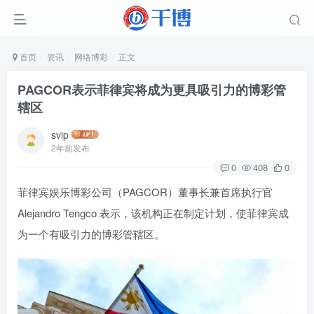
首页
资讯
网络博彩
正文
PAGCOR表示菲律宾将成为更具吸引力的博彩管
辖区
svip
2年前发布
0
408
0
菲律宾娱乐博彩公司（PAGCOR）董事长兼首席执行官
Alejandro Tengco 表示，该机构正在制定计划，使菲律宾成
为一个有吸引力的博彩管辖区。