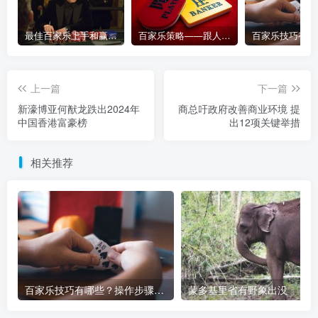
最佳百家乐上手和赢钱指南 – 终极版
百家乐策略——跟人胜过跟路
上一篇
下一篇
新濠博亚何猷龙跌出2024年
商总吁政府改善商业环境 提
中国香港富豪榜
出12项关键举措
相关推荐
百家乐技巧有哪些？操作步骤有哪些变化？
蒙多基里省有野象出没