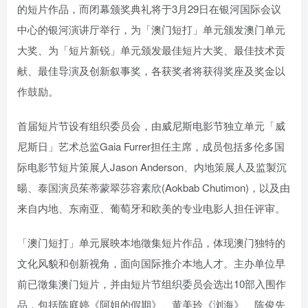
的短片作品，而闭幕颁奖典礼将于3月29日在银河国际会议
中心的银河演讲厅举行，为「澳门短打」单元颁发澳门单元
大奖、为「短片新锐」单元颁发最佳短片大奖、最佳技术贡
献、最佳导演及创新叙事奖，各获奖者将获得奖座及奖金以
作鼓励。
首届短片节设有组织委员会，由威尼斯电影节独立单元「威
尼斯日」艺术总监Gaia Furrer担任主席，成员包括多伦多国
际电影节短片策展人Jason Anderson、内地策展人及监製沉
暘、泰国演员茱蒂蒙翠莎容素欣(Aokbab Chutimon)，以及由
来自内地、东南亚、葡萄牙和欧美的专业电影人担任评审。
「澳门短打」单元展映本地徵集短片作品，体现澳门独特的
文化风貌和创新视角，面向国际推介本地人才。主办单位早
前已徵集澳门短片，并由短片节组织委员会选出10部入围作
品，包括陈庭婷《阿姐的假期》、黄美玲《浏海》、陈俊先