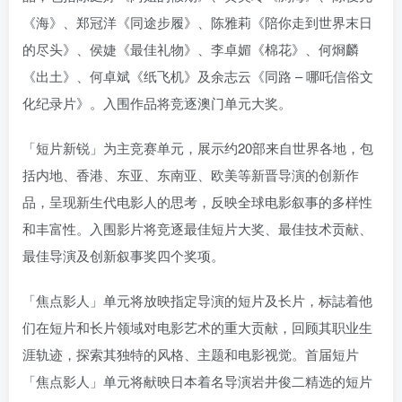
《海》、郑冠洋《同途步履》、陈雅莉《陪你走到世界末日
的尽头》、侯婕《最佳礼物》、李卓媚《棉花》、何烱麟
《出土》、何卓斌《纸飞机》及余志云《同路 – 哪吒信俗文
化纪录片》。入围作品将竞逐澳门单元大奖。
「短片新锐」为主竞赛单元，展示约20部来自世界各地，包
括内地、香港、东亚、东南亚、欧美等新晋导演的创新作
品，呈现新生代电影人的思考，反映全球电影叙事的多样性
和丰富性。入围影片将竞逐最佳短片大奖、最佳技术贡献、
最佳导演及创新叙事奖四个奖项。
「焦点影人」单元将放映指定导演的短片及长片，标誌着他
们在短片和长片领域对电影艺术的重大贡献，回顾其职业生
涯轨迹，探索其独特的风格、主题和电影视觉。首届短片
「焦点影人」单元将献映日本着名导演岩井俊二精选的短片