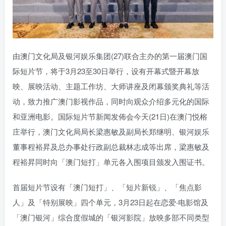
由澳门文化局及银河娱乐集团(27)联合主办的第一届澳门国
际短片节，将于3月23至30日举行，设有开幕式暨开幕放
映、展映活动、主题工作坊、大师讲座及闭幕颁奖典礼等活
动，致力推广澳门影视作品，同时向观众介绍多元化的国际
和亚洲电影。国际短片节新闻发佈会今天(21日)在澳门悦榕
庄举行，澳门文化局局长梁惠敏及副局长郑继明、银河娱乐
董事程裕昇及总办事处行政副总裁林志成等出席，梁惠敏及
程裕昇同时向「澳门短打」单元各入围项目颁发入围证书。
首届短片节设有「澳门短打」、「短片新锐」、「焦点影
人」及「特别展映」四个单元，3月23日起在恋爱‧电影馆及
「澳门银河」综合度假城的「银河影院」放映多部不同类型