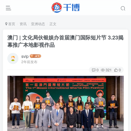
首页
资讯
亚洲动态
正文
澳门 | 文化局伙银娱办首届澳门国际短片节 3.23揭
幕推广本地影视作品
svip
2年前发布
0
321
0