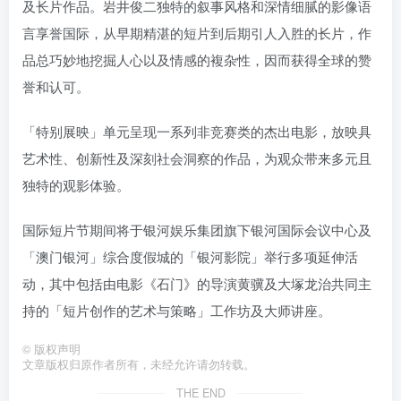
及长片作品。岩井俊二独特的叙事风格和深情细腻的影像语
言享誉国际，从早期精湛的短片到后期引人入胜的长片，作
品总巧妙地挖掘人心以及情感的複杂性，因而获得全球的赞
誉和认可。
「特别展映」单元呈现一系列非竞赛类的杰出电影，放映具
艺术性、创新性及深刻社会洞察的作品，为观众带来多元且
独特的观影体验。
国际短片节期间将于银河娱乐集团旗下银河国际会议中心及
「澳门银河」综合度假城的「银河影院」举行多项延伸活
动，其中包括由电影《石门》的导演黄骥及大塚龙治共同主
持的「短片创作的艺术与策略」工作坊及大师讲座。
©
版权声明
文章版权归原作者所有，未经允许请勿转载。
THE END