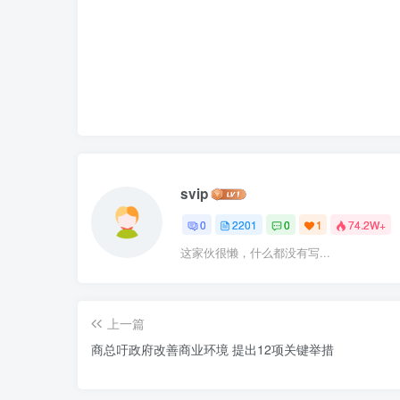
svip
0
2201
0
1
74.2W+
这家伙很懒，什么都没有写...
上一篇
商总吁政府改善商业环境 提出12项关键举措