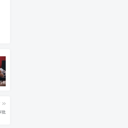
百家乐技巧有哪些？操作步骤有哪些变化？
百家乐“寻牌法”介绍
你知道赌博的历史吗？
蒙
篇
审批