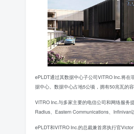
ePLDT通过其数据中心子公司VITRO Inc.将在
据中心。数据中心占地5公顷，拥有50兆瓦的容
VITRO Inc.与多家主要的电信公司和网
Radius、Eastern Communications
ePLDT和VITRO Inc.的总裁兼首席执行官Vic