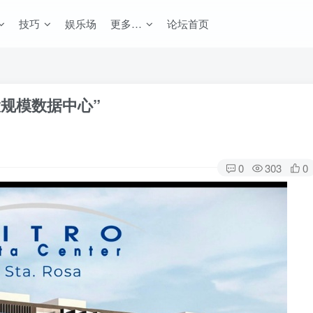
技巧
娱乐场
更多…
论坛首页
大规模数据中心”
0
303
0