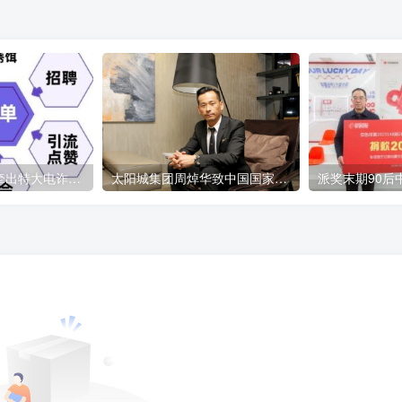
短视频引流诈骗牵出特大电诈案 涉案金额6000余万元
太阳城集团周焯华致中国国家主席习近平的公开信