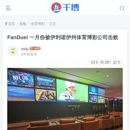
首页
策略
体育博彩
正文
FanDuel 一月份被伊利诺伊州体育博彩公司击败
svip
2年前发布
0
281
0