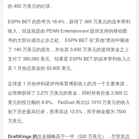
的 450 万美元的纪录。
ESPN BET 的胜率为 18.4%，获得了 360 万美元的连本带利
收入，但这就是由 PENN Entertainment 提供支持的移动图
书的大部分成功止步之处。 ESPN BET 在“其他”类别中吸收
了 140 万美元的损失，并在其 3,930 万美元的篮球奖金之上
支付了 380,080 美元。结果是 ESPN BET 的连本带利收入占
其 1 月份总奖金的 63,800 美元。
足球是 1 月份伊利诺伊州体育博彩收入的另一个主要来源，
运营商获得了 2,270 万美元的奖金，同时持有价值 2.565 亿
美元的投注额的 8.9%。 FanDuel 再次以 1010 万美元的收入
创下历史最高纪录，胜率高达 13.5%，而手柄金额为 7500
万美元。
DraftKings 的
总金额略高于一半（520 万美元），尽管其总