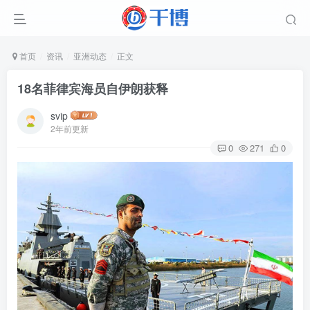
首页
资讯
亚洲动态
正文
18名菲律宾海员自伊朗获释
svip
2年前更新
0
271
0