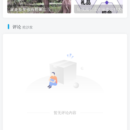
蒙多基里省有野象出没
短
评论
抢沙发
暂无评论内容