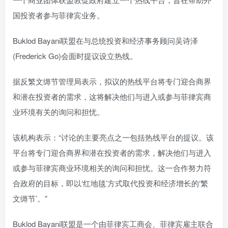
国投资者参与菲律宾业务。
Buklod Bayani联盟在与总统投资和经济事务顾问吴诗泽
(Frederick Go)会面时提议设立热线。
据反繁文缛节管理局表示，拟议的热线平台将专门迎合商界
和潜在投资者的需求，这将解决他们与进入或参与菲律宾商
业环境有关的询问和担忧。
该机构表示：“讨论的主要亮点之一包括热线平台的提议。该
平台将专门迎合商界和潜在投资者的需求，解决他们与进入
或参与菲律宾商业环境相关的询问和担忧。这一合作努力符
合政府的目标，即以‘红地毯’方式取代投资和经济增长的‘繁
文缛节’。”
Buklod Bayani联盟是一个由菲律宾工商会、菲律宾雇主联合