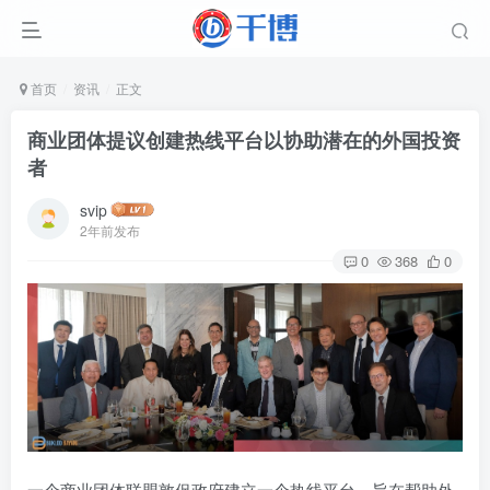
首页
资讯
正文
商业团体提议创建热线平台以协助潜在的外国投资
者
svip
2年前发布
0
368
0
一个商业团体联盟敦促政府建立一个热线平台，旨在帮助外