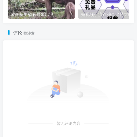
蒙多基里省有野象出没
短
评论
抢沙发
暂无评论内容