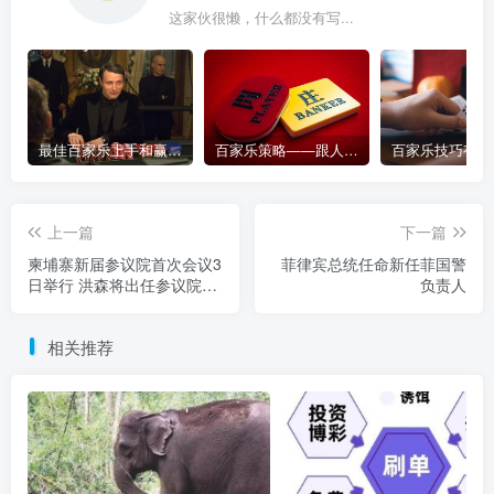
这家伙很懒，什么都没有写...
最佳百家乐上手和赢钱指南 – 终极版
百家乐策略——跟人胜过跟路
上一篇
下一篇
柬埔寨新届参议院首次会议3
菲律宾总统任命新任菲国警
日举行 洪森将出任参议院主
负责人
席
相关推荐