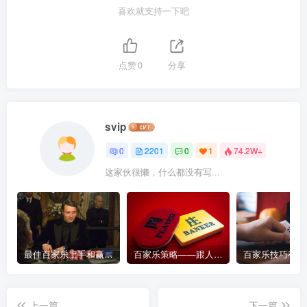
喜欢就支持一下吧
点赞
0
分享
svip
0
2201
0
1
74.2W+
这家伙很懒，什么都没有写...
最佳百家乐上手和赢钱指南 – 终极版
百家乐策略——跟人胜过跟路
上一篇
下一篇