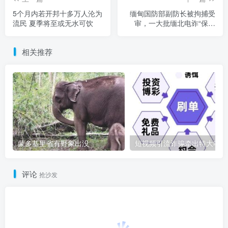
5个月内若开邦十多万人沦为
缅甸国防部副防长被拘捕受
流民 夏季将至或无水可饮
审，一大批缅北电诈“保护
伞”将被彻查！
相关推荐
蒙多基里省有野象出没
短
评论
抢沙发