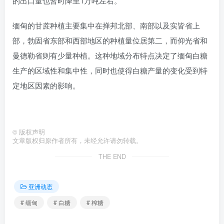
的出口量也暂时降至1万吨左右。
缅甸的甘蔗种植主要集中在掸邦北部、南部以及实皆省上
部，勃固省东部和西部地区的种植量位居第二，而仰光省和
曼德勒省则有少量种植。这种地域分布特点决定了缅甸白糖
生产的区域性和集中性，同时也使得白糖产量的变化受到特
定地区因素的影响。
©
版权声明
文章版权归原作者所有，未经允许请勿转载。
THE END
亚洲动态
# 缅甸
# 白糖
# 榨糖