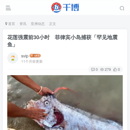
首页
资讯
亚洲动态
正文
花莲强震前30小时 菲律宾小岛捕获「罕见地震
鱼」
svip
11个月前更新
0
279
0