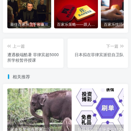
最佳百家乐上手和赢钱指南 – 终极版
百家乐策略——跟人胜过跟路
上一篇
下一篇
遭遇极端酷暑 菲律宾超5000
日本拟在菲律宾派驻自卫队
所学校暂停授课
相关推荐
蒙多基里省有野象出没
短