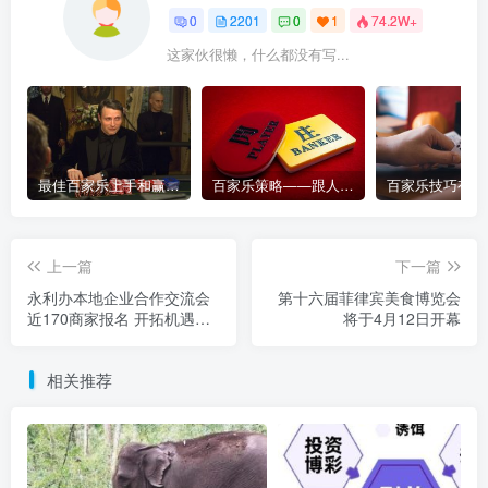
0
2201
0
1
74.2W+
这家伙很懒，什么都没有写...
最佳百家乐上手和赢钱指南 – 终极版
百家乐策略——跟人胜过跟路
上一篇
下一篇
永利办本地企业合作交流会
第十六届菲律宾美食博览会
近170商家报名 开拓机遇共
将于4月12日开幕
创双赢
相关推荐