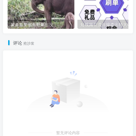
蒙多基里省有野象出没
短
评论
抢沙发
暂无评论内容