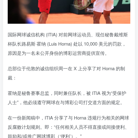
国际网球诚信机构 (ITIA) 对前网球运动员、现任秘鲁戴维斯
杯队长路易斯·霍纳 (Luis Horna) 处以 10,000 美元的罚款，
原因是为一名未公开身份的博彩运营商提供宣传。
总部位于伦敦的诚信组织周一在 X 上分享了对 Horna 的制
裁：
霍纳是秘鲁赛事总监，同时兼任队长，被 ITIA 视为“受保护
人士”，他必须遵守网球在与博彩公司打交道方面的规定。
在一份新闻稿中，ITIA 分享了与 Horna 违规行为相关的网球
反腐败计划规则。即：“任何相关人员不得直接或间接便利、
鼓励和/或推广网球博彩（‘便利’）。”