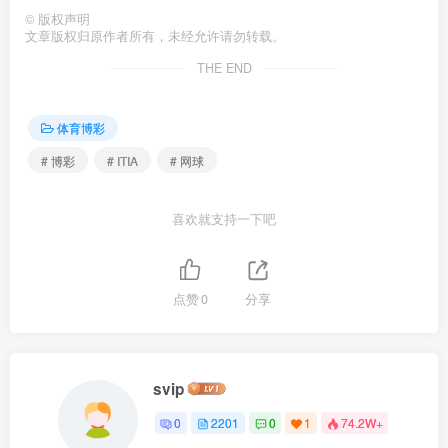
©
版权声明
文章版权归原作者所有，未经允许请勿转载。
THE END
体育博彩
# 博彩
# ITIA
# 网球
喜欢就支持一下吧
点赞
0
分享
svip
0
2201
0
1
74.2W+