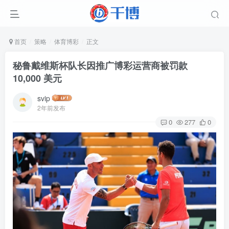
首页
策略
体育博彩
正文
秘鲁戴维斯杯队长因推广博彩运营商被罚款
10,000 美元
svip
2年前发布
0
277
0