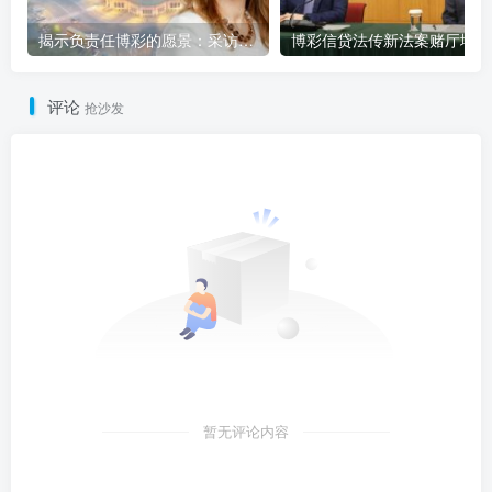
揭示负责任博彩的愿景：采访保加利亚 RGF 创始人 Rossi McKee
博
评论
抢沙发
暂无评论内容