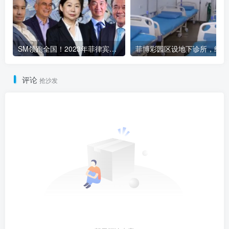
SM领跑全国！2023年菲律宾商业巨头稳健发展
菲博
评论
抢沙发