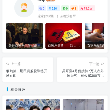
0
2201
0
1
74.2W+
这家伙很懒，什么都没有写...
最佳百家乐上手和赢钱指南 – 终极版
百家乐策略——跟人胜过跟路
上一篇
下一篇
缅甸第二期民兵服役训练开
吴哥窟4月份接待7万人次外
班在即
国游客，创收超300万美
元！
相关推荐