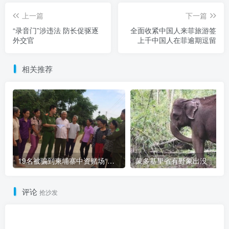
上一篇
下一篇
“录音门”涉违法 防长促驱逐
全面收紧中国人来菲旅游签
外交官
上千中国人在菲逾期逗留
相关推荐
19名被骗到柬埔寨中资赌场“做菠菜”的越南人被解救
蒙多基里省有野象出没
评论
抢沙发