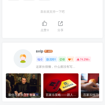
喜欢就支持一下吧
点赞
0
分享
svip
0
2201
0
1
74.2W+
这家伙很懒，什么都没有写...
最佳百家乐上手和赢钱指南 – 终极版
百家乐策略——跟人胜过跟路