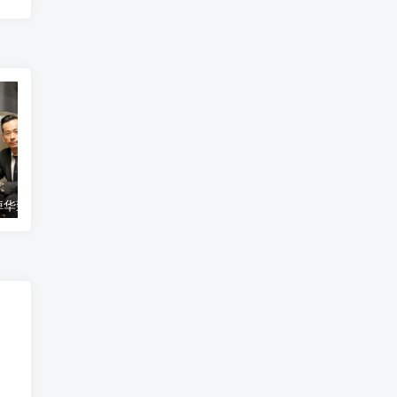
太阳城集团周焯华致中国国家主席习近平的公开信
派奖末期90后中双色球2850万 捐20万援助甘肃灾区