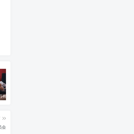
百家乐技巧有哪些？操作步骤有哪些变化？
百家乐“寻牌法”介绍
你知道赌博的历史吗？
蒙
篇
员会