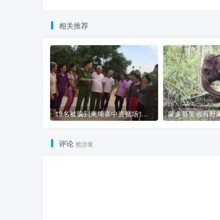
相关推荐
19名被骗到柬埔寨中资赌场“做菠菜”的越南人被解救
蒙多基里省有野
评论
抢沙发