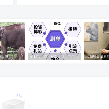
象出没
短视频引流诈骗牵出特大电诈案 涉案金额6000余万元