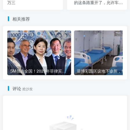
万三
的这条路重开了，允许车辆
通行往来
相关推荐
SM领跑全国！2023年菲律宾商业巨头稳健发展
菲博
评论
抢沙发