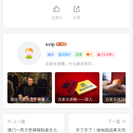
点赞
0
分享
svip
0
2201
0
1
74.2W+
这家伙很懒，什么都没有写...
最佳百家乐上手和赢钱指南 – 终极版
百家乐策略——跟人胜过跟路
上一篇
下一篇
澳门一男子堕裸聊勒索失七
开了开了！缅甸因战事关闭