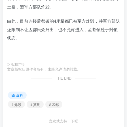
土桥，遭军方部队炸毁。
由此，目前连接孟都镇的4座桥都已被军方炸毁，并军方部队
还限制不让孟都民众外出，也不允许进入，孟都镇处于封锁
状态。
©
版权声明
文章版权归原作者所有，未经允许请勿转载。
THE END
爆料
# 炸毁
# 英尺
# 孟都
喜欢就支持一下吧