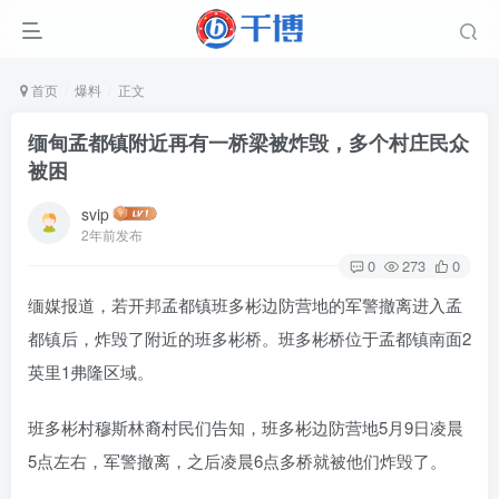
首页
爆料
正文
缅甸孟都镇附近再有一桥梁被炸毁，多个村庄民众
被困
svip
2年前发布
0
273
0
缅媒报道，若开邦孟都镇班多彬边防营地的军警撤离进入孟
都镇后，炸毁了附近的班多彬桥。班多彬桥位于孟都镇南面2
英里1弗隆区域。
班多彬村穆斯林裔村民们告知，班多彬边防营地5月9日凌晨
5点左右，军警撤离，之后凌晨6点多桥就被他们炸毁了。