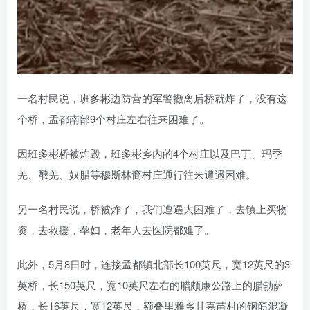
一名村民说，班多彬边防营的军警撤离后桥就炸了，没有这
个桥，孟都南部9个村庄左右往来困难了。
因班多彬桥被炸毁，班多彬乡内的4个村庄以及巴丁、玛季
羌、酿羌、奴腊等穆斯林裔村庄通行往来遭遇困难。
另一名村民说，桥被炸了，我们遭遇大困难了，去镇上买物
资，去救援，孕妇，老年人去医院都难了。
此外，5月8日时，连接孟都镇北部长100英尺，宽12英尺的3
英桥，长150英尺，宽10英尺左右的腊颇康公路上的腊勃萨
桥，长16英尺，宽12英尺，额叠里雅乡甘嘉苗村的钢筋混凝