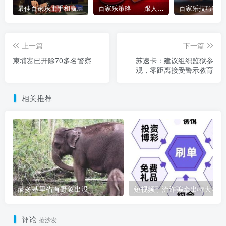
最佳百家乐上手和赢钱指南 – 终极版
百家乐策略——跟人胜过跟路
上一篇
下一篇
柬埔寨已开除70多名警察
苏速卡：建议组织监狱参
观，零距离接受警示教育
相关推荐
蒙多基里省有野象出没
短
评论
抢沙发