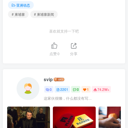
亚洲动态
# 柬埔寨
# 柬埔寨新闻
喜欢就支持一下吧
点赞
0
分享
svip
0
2201
0
1
74.2W+
这家伙很懒，什么都没有写...