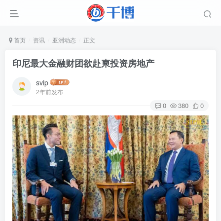
首页
资讯
亚洲动态
正文
印尼最大金融财团欲赴柬投资房地产
svip
2年前发布
0
380
0