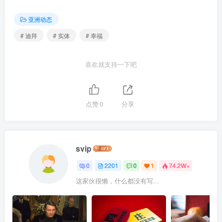
亚洲动态
# 迪拜
# 实体
# 幸福
喜欢就支持一下吧
点赞
0
分享
svip
0
2201
0
1
74.2W+
这家伙很懒，什么都没有写...