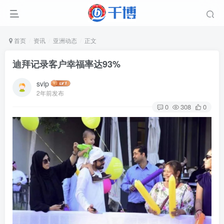
首页
资讯
亚洲动态
正文
迪拜记录客户幸福率达93%
svip
2年前发布
0
308
0