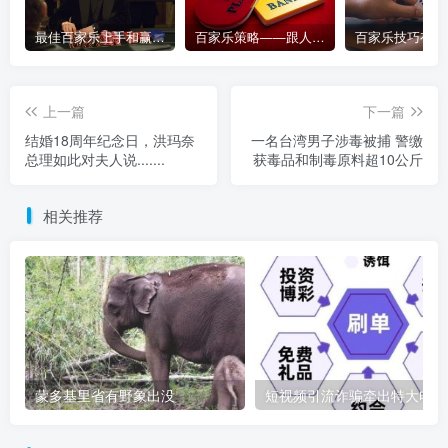
最佳百家乐上手和赢钱指南 – 终极版
百家乐策略——跟人胜过跟路
上一篇
下一篇
结婚18周年纪念日，洪玛奈
一名台湾男子涉毒被捕 警缴
总理如此对夫人说.......
获毒品和制毒原料超10公斤
相关推荐
蒙多基里省有野象出没
短