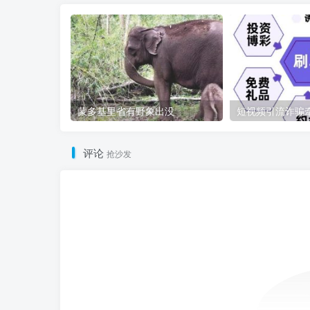
蒙多基里省有野象出没
评论
抢沙发