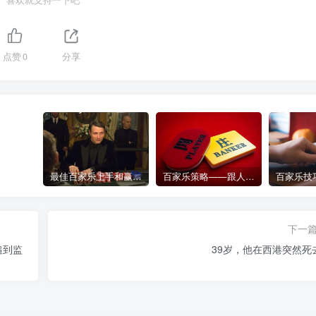
喜欢就支持一下吧
点赞
0
分享
最佳百家乐上手和赢钱指南 – 终极版
百家乐策略——跟人胜过跟路
下一
追到监
39岁，他在西港突然死去.