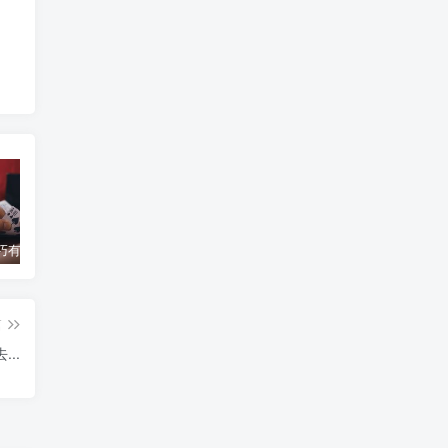
百家乐技巧有哪些？操作步骤有哪些变化？
百家乐“寻牌法”介绍
你知道赌博的历史吗？
蒙
篇
..