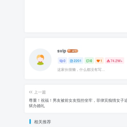
svip
0
2201
0
1
74.2W+
这家伙很懒，什么都没有写...
上一篇
尊重！祝福！男友被前女友指控坐牢，菲律宾痴情女子
狱办婚礼
相关推荐