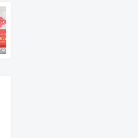
派奖末期90后中双色球2850万 捐20万援助甘肃灾区
回国核减升级？老家派出所来柬埔寨劝返了