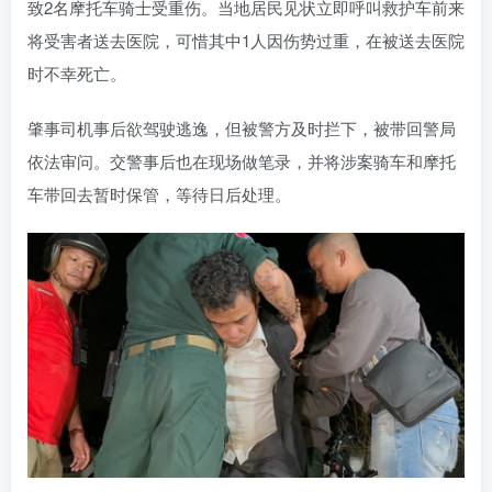
致2名摩托车骑士受重伤。当地居民见状立即呼叫救护车前来
将受害者送去医院，可惜其中1人因伤势过重，在被送去医院
时不幸死亡。
肇事司机事后欲驾驶逃逸，但被警方及时拦下，被带回警局
依法审问。交警事后也在现场做笔录，并将涉案骑车和摩托
车带回去暂时保管，等待日后处理。