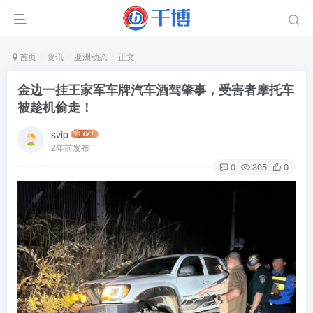
首页
资讯
亚洲动态
正文
金边一挂王家军车牌汽车酒驾肇事，受害者摩托车
被趁机偷走！
svip
2年前发布
0
305
0