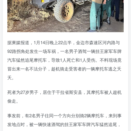
据柬媒报道，1月14日晚上22点半，金边市森速区河内路与
92路拐角处发生一场车祸，一名男子酒驾一辆挂王家军车牌
汽车猛然追尾摩托车，导致1人死亡和1人受伤。不料现场竟
冒出来一名不法分子，趁机骑走受害者的一辆摩托车逃之夭
夭。
死者为27岁男子，居住于干拉省斯安县，其摩托车被人趁机
偷走。
事发前，有2名男子往同一个方向分别骑2辆摩托车，来到事
发地点时，被一辆快速酒驾的挂王家军车牌汽车猛然追尾，