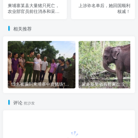
柬埔寨某县大量猪只死亡，
上涉诈名单后，她回国顺利
农业部官员前往消杀和采
核减！
样！
相关推荐
19名被骗到柬埔寨中资赌场“做菠菜”的越南人被解救
蒙多基里省有野象出没
评论
抢沙发