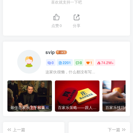
喜欢就支持一下吧
点赞
0
分享
svip
0
2201
0
1
74.2W+
这家伙很懒，什么都没有写...
最佳百家乐上手和赢钱指南 – 终极版
百家乐策略——跟人胜过跟路
上一篇
下一篇