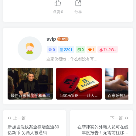
点赞
0
分享
svip
0
2201
0
1
74.2W+
这家伙很懒，什么都没有写...
最佳百家乐上手和赢钱指南 – 终极版
百家乐策略——跟人胜过跟路
上一篇
下一篇
新加坡洗钱案金额增至逾30
在菲律宾的外籍人员可在线
亿新币 另两人被通缉
年度报告！无需前往移民