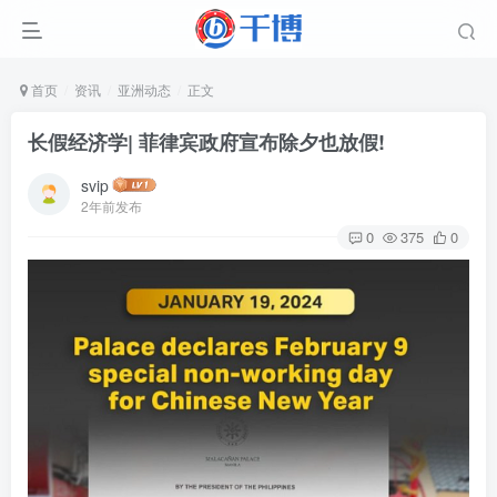
首页
资讯
亚洲动态
正文
长假经济学| 菲律宾政府宣布除夕也放假!
svip
2年前发布
0
375
0