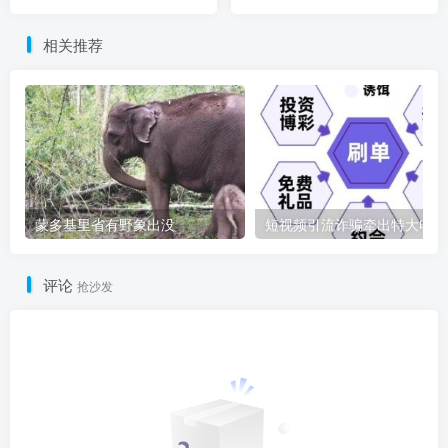
局！
相关推荐
蒙多基里省有野象出没
短
评论
抢沙发