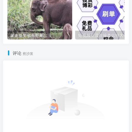
蒙多基里省有野象出没
短
评论
抢沙发