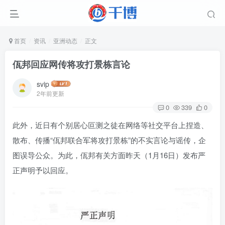
首页
资讯
亚洲动态
正文
佤邦回应网传将攻打景栋言论
svip
2年前更新
0
339
0
此外，近日有个别居心叵测之徒在网络等社交平台上捏造、
散布、传播“佤邦联合军将攻打景栋”的不实言论与谣传，企
图误导公众。为此，佤邦有关方面昨天（1月16日）发布严
正声明予以回应。