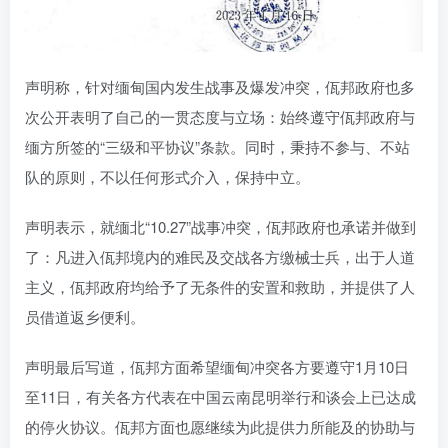
声明称，针对缅甸国内发生战事及爆发冲突，佤邦政府也多
次公开表明了自己的一贯态度与立场：始终遵守佤邦政府与
缅方所签的“三级和平协议”条款。同时，秉持不参与、不站
队的原则，不以任何形式介入，保持中立。
声明表示，就缅北“10.27”战事冲突，佤邦政府也承诺并做到
了：凡进入佤邦境内的难民及交战各方缴械士兵，出于人道
主义，佤邦政府均给予了无条件的安置和救助，并提供了人
员借道返乡便利。
声明最后写道，佤邦方面希望缅甸冲突各方要遵守1月10日
至11日，有关各方代表在中国云南昆明举行和谈会上已达成
的停火协议。佤邦方面也愿继续为此提供力所能及的协助与