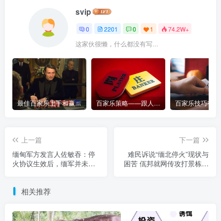
svip
0
2201
0
1
74.2W+
这家伙很懒，什么都没有写...
最佳百家乐上手和赢钱指南 – 终极版
百家乐策略——跟人胜过跟路
上一篇
下一篇
缅甸军方发言人佐敏吞：停
难民诉说“缅北停火”现状与
火协议生效后，缅军并未参
困苦 佤邦就网传攻打景栋发
与任何空袭或军事行动
声
相关推荐