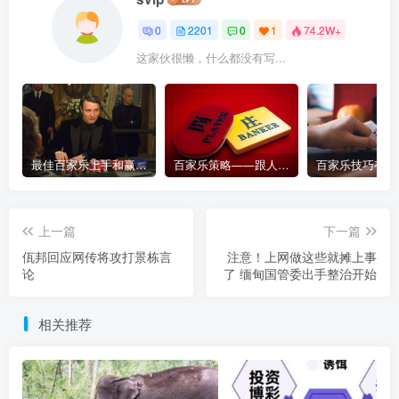
0
2201
0
1
74.2W+
这家伙很懒，什么都没有写...
最佳百家乐上手和赢钱指南 – 终极版
百家乐策略——跟人胜过跟路
上一篇
下一篇
佤邦回应网传将攻打景栋言
注意！上网做这些就摊上事
论
了 缅甸国管委出手整治开始
相关推荐