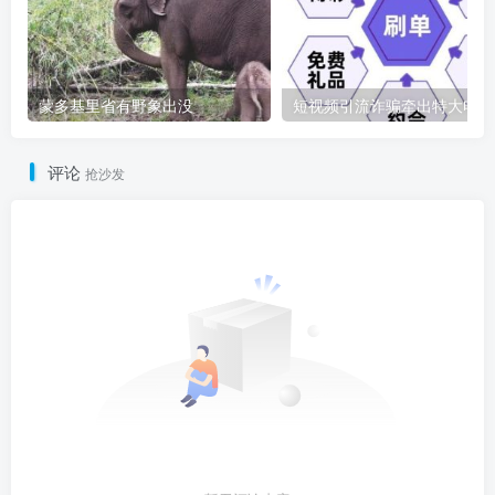
蒙多基里省有野象出没
短
评论
抢沙发