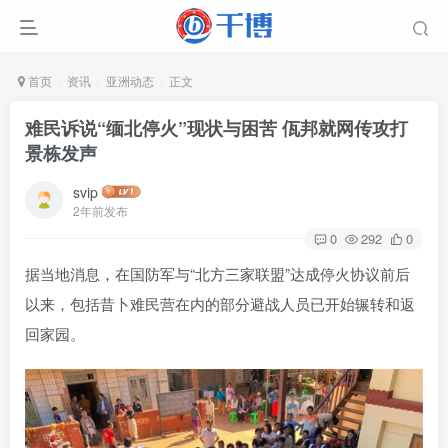
首页
资讯
亚洲动态
正文
难民诉说“缅北停火”现状与困苦 佤邦就网传攻打
景栋发声
svip
2年前发布
0
292
0
据当地消息，在国防军与“北方三家联盟”达成停火协议前后
以来，包括昔卜难民营在内的部分避战人员已开始辗转和返
回家园。