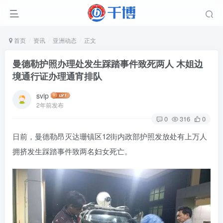
首页
资讯
亚洲动态
正文
曼德勒护照办理处发生踩踏事件致死两人 木姐边
境通行证办理通宵排队
svip
2年前发布
0
316
0
日前，曼德勒昂灭达珊镇区12街内政部护照发放处有上万人
拥挤发生踩踏事件致两名妇女死亡。