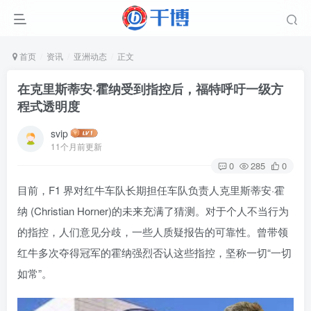
首页
资讯
亚洲动态
正文
在克里斯蒂安·霍纳受到指控后，福特呼吁一级方
程式透明度
svip
11个月前更新
0
285
0
目前，F1 界对红牛车队长期担任车队负责人克里斯蒂安·霍
纳 (Christian Horner)的未来充满了猜测。对于个人不当行为
的指控，人们意见分歧，一些人质疑报告的可靠性。曾带领
红牛多次夺得冠军的霍纳强烈否认这些指控，坚称一切“一切
如常”。