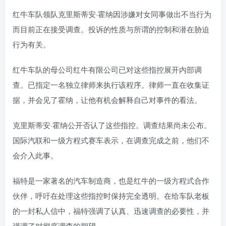
红牛车队领队克里斯蒂安·霍纳因涉嫌对女同事做出不当行为
而目前正在接受调查。投诉的性质与所谓的控制和潜在胁迫
行为有关。
红牛车队的母公司红牛有限公司已对这些指控展开内部调
查。已指定一名独立律师来执行该程序。律师一直在收集证
据，并会见了霍纳，让他有机会解释自己对事件的看法。
克里斯蒂安·霍纳公开否认了这些指控。调查结果尚未公布。
国际汽联和一级方程式赛车表示，在调查完成之前，他们不
会介入此事。
福特是一家著名的汽车制造商，也是红牛的一级方程式合作
伙伴，呼吁在处理这些指控时保持完全透明。在给车队老板
的一封私人信中，福特强调了认真、迅速调查的必要性，并
强调了对彻底调查的期望。