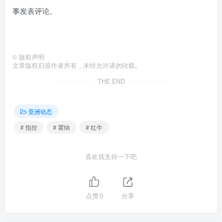
事发表评论。
©
版权声明
文章版权归原作者所有，未经允许请勿转载。
THE END
亚洲动态
# 指控
# 霍纳
# 红牛
喜欢就支持一下吧
点赞
0
分享